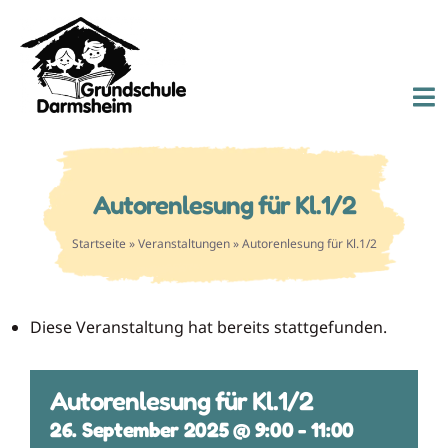
Zum
Inhalt
springen
To
Nav
Suche
Autorenlesung für Kl.1/2
nach:
Startseite
»
Veranstaltungen
»
Autorenlesung für Kl.1/2
Start
Diese Veranstaltung hat bereits stattgefunden.
Unsere Schule
Schulleben
Autorenlesung für Kl.1/2
26. September 2025 @ 9:00
-
11:00
Eltern